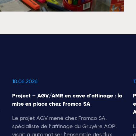
18.06.2026
1
Project – AGV/AMR en cave d’affinage : la
P
mise en place chez Fromco SA
e
e
A
Le projet AGV mené chez Fromco SA,
spécialiste de l’affinage du Gruyère AOP,
L
visait à automatiser l’ensemble des flux
d