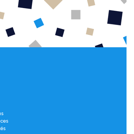
é
ns
nces
tés