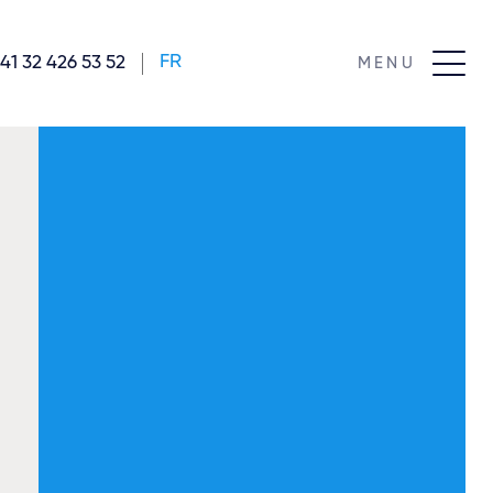
FR
41 32 426 53 52
MENU