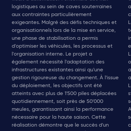
logistiques au sein de caves souterraines
a
aux contraintes particulièrement
c
exigeantes. Malgré des défis techniques et
L
organisationnels lors de la mise en service,
t
une phase de stabilisation a permis
i
d'optimiser les véhicules, les processus et
e
l'organisation interne. Le projet a
L
également nécessité l'adaptation des
o
infrastructures existantes ainsi qu'une
a
gestion rigoureuse du changement. À l'issue
a
du déploiement, les objectifs ont été
L
atteints avec plus de 1'500 piles déplacées
s
quotidiennement, soit près de 50'000
s
meules, garantissant ainsi la performance
A
nécessaire pour la haute saison. Cette
s
réalisation démontre que le succès d'un
c